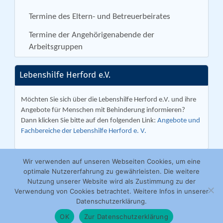
Termine des Eltern- und Betreuerbeirates
Termine der Angehörigenabende der
Arbeitsgruppen
Lebenshilfe Herford e.V.
Möchten Sie sich über die Lebenshilfe Herford e.V. und ihre
Angebote für Menschen mit Behinderung informieren?
Dann klicken Sie bitte auf den folgenden Link:
Angebote und
Fachbereiche der Lebenshilfe Herford e. V.
Wir verwenden auf unseren Webseiten Cookies, um eine
optimale Nutzererfahrung zu gewährleisten. Die weitere
Nutzung unserer Website wird als Zustimmung zu der
Verwendung von Cookies betrachtet. Weitere Infos in unserer
Datenschutzerklärung.
Herforder Werkstätten GmbH | Ackerstraße 31 | 32051 Herford | Tel.
05221 9153 0 |
info@herforder-werkstaetten.de
OK
Zur Datenschutzerklärung