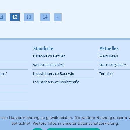
11
12
13
14
»
Standorte
Aktuelles
Füllenbruch-Betrieb
Meldungen
Werkstatt Heidsiek
Stellenangebote
ng /
Industrieservice Radewig
Termine
Industrieservice Königstraße
male Nutzererfahrung zu gewährleisten. Die weitere Nutzung unserer
betrachtet. Weitere Infos in unserer Datenschutzerklärung.