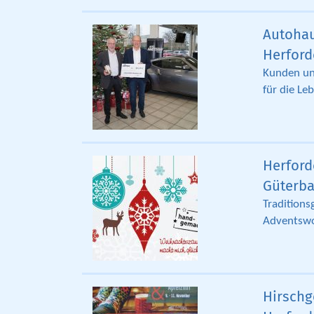
Autohau
Herford
Kunden und
für die Le
Herford
Güterb
Traditions
Adventswo
Hirschg