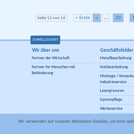
« Erste
«
...
10
Seite 12 von 14
SCHNELLZUGRIFF
Wir über uns
Geschäftsfelder
Partner der Wirtschaft
Metallbearbeitung
Partner für Menschen mit
Holzbearbeitung
Behinderung
Montage / Verpacku
Industrieservice
Lasergravuren
Gartenpflege
Werbeservice
Eigenproduktion
Wir verwenden auf unseren Webseiten Cookies, um eine opti